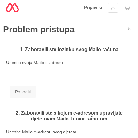
Prijavi se
Prijaviti se
Izbor
Problem pristupa
Leđ
1. Zaboravili ste lozinku svog Mailo računa
Unesite svoju Mailo e-adresu:
2. Zaboravili ste s kojom e-adresom upravljate
djetetovim Mailo Junior računom
Unesite Mailo e-adresu svog djeteta: