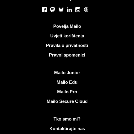
Društvene mreže
Facebook
Mastodon
Bluesky
LinkedIn
Instagram
Threads
Korisni linkovi
Povelja Mailo
Uvjeti korištenja
Pravila o privatnosti
Pravni spomenici
Otkrijte Mailo
Mailo Junior
Mailo Edu
Mailo Pro
Mailo Secure Cloud
Više informacija na Mailo
Tko smo mi?
Kontaktirajte nas