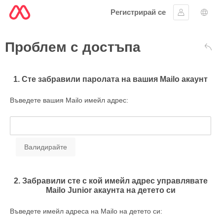
Регистрирай се
Впиши се
Избо
Проблем с достъпа
Обр
1. Сте забравили паролата на вашия Mailo акаунт
Въведете вашия Mailo имейл адрес:
2. Забравили сте с кой имейл адрес управлявате
Mailo Junior акаунта на детето си
Въведете имейл адреса на Mailo на детето си: