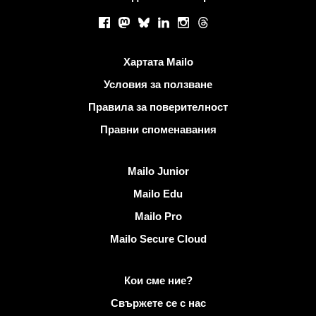
Социални мрежи
Facebook
Mastodon
Bluesky
LinkedIn
Instagram
Threads
Полезни връзки
Хартата Mailo
Условия за ползване
Правила за поверителност
Правни споменавания
Открийте Mailo
Mailo Junior
Mailo Edu
Mailo Pro
Mailo Secure Cloud
Повече информация за Mailo
Кои сме ние?
Свържете се с нас