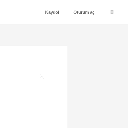
Kaydol
Oturum aç
Dil seçi
Geri