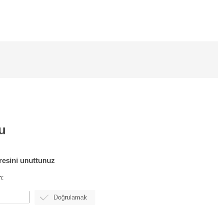
u
fresini unuttunuz
n: