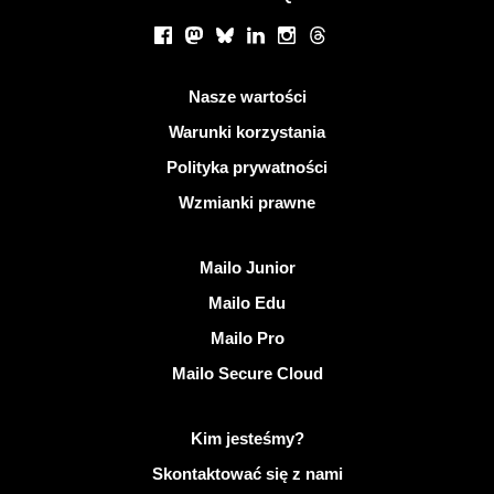
Portale społecznościowe
Facebook
Mastodon
Bluesky
LinkedIn
Instagram
Threads
Przydatne linki
Nasze wartości
Warunki korzystania
Polityka prywatności
Wzmianki prawne
Odkryj Mailo
Mailo Junior
Mailo Edu
Mailo Pro
Mailo Secure Cloud
Więcej informacji na temat Mailo
Kim jesteśmy?
Skontaktować się z nami