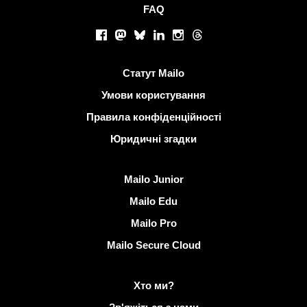
FAQ
Соціальні мережі
Facebook
Mastodon
Bluesky
LinkedIn
Instagram
Threads
Корисні посилання
Статут Mailo
Умови користування
Правила конфіденційності
Юридичні згадки
Виявити Mailo
Mailo Junior
Mailo Edu
Mailo Pro
Mailo Secure Cloud
Докладніше на Mailo
Хто ми?