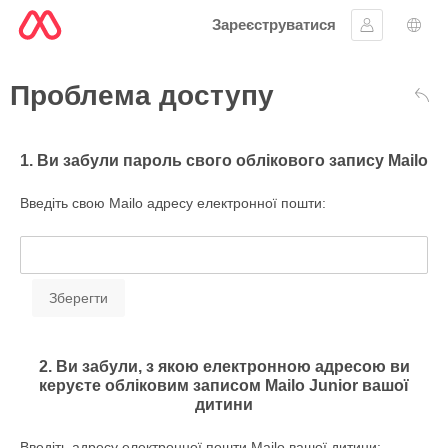
Зареєструватися
Увійти
Вибі
Проблема доступу
Наз
1. Ви забули пароль свого облікового запису Mailo
Введіть свою Mailo адресу електронної пошти:
2. Ви забули, з якою електронною адресою ви
керуєте обліковим записом Mailo Junior вашої
дитини
Введіть адресу електронної пошти Mailo вашої дитини: