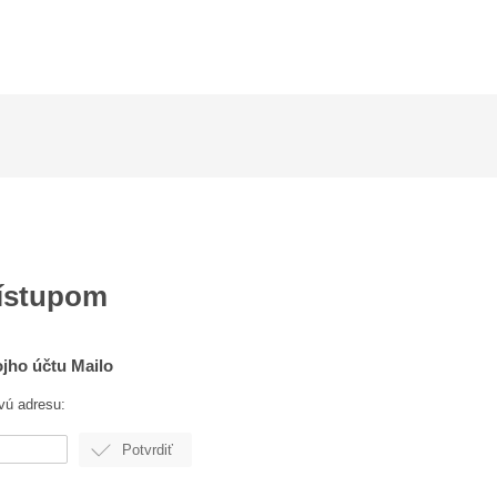
rístupom
ojho účtu Mailo
vú adresu: