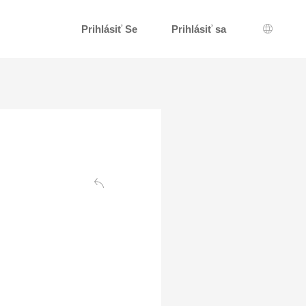
Prihlásiť Se
Prihlásiť sa
Výber j
Späť