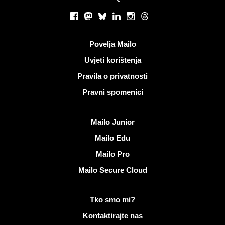
Društvene mreže
Facebook
Mastodon
Bluesky
LinkedIn
Instagram
Threads
Korisni linkovi
Povelja Mailo
Uvjeti korištenja
Pravila o privatnosti
Pravni spomenici
Otkrijte Mailo
Mailo Junior
Mailo Edu
Mailo Pro
Mailo Secure Cloud
Više informacija na Mailo
Tko smo mi?
Kontaktirajte nas