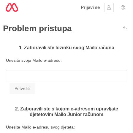
Prijavi se
Prijaviti se
Izbor
Problem pristupa
Leđ
1. Zaboravili ste lozinku svog Mailo računa
Unesite svoju Mailo e-adresu:
2. Zaboravili ste s kojom e-adresom upravljate
djetetovim Mailo Junior računom
Unesite Mailo e-adresu svog djeteta: