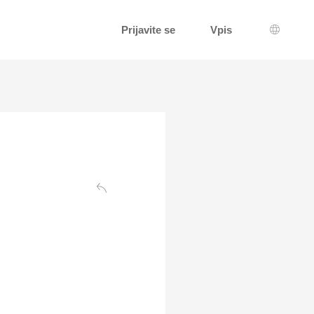
Prijavite se
Vpis
Izbira j
Nazaj