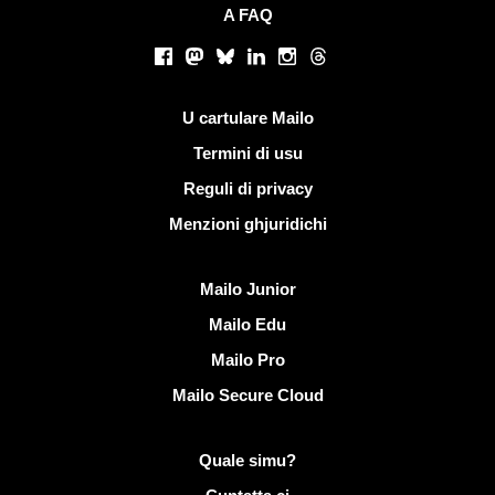
A FAQ
Rete suciale
Facebook
Mastodon
Bluesky
LinkedIn
Instagram
Threads
Ligami utili
U cartulare Mailo
Termini di usu
Reguli di privacy
Menzioni ghjuridichi
Scopre Mailo
Mailo Junior
Mailo Edu
Mailo Pro
Mailo Secure Cloud
Più infurmazione nantu à Mailo
Quale simu?