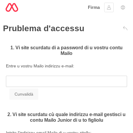
Firma
Firmà lu
Sele
Prublema d'accessu
Dare
1. Vi site scurdatu di a password di u vostru contu
Mailo
Entre u vostru Mailo indirizzu e-mail:
2. Vi site scurdatu cù quale indirizzu e-mail gestisci u
contu Mailo Junior di u to figliolu
Intrite l'indirizzu email Mailo di u vostru zitellu: