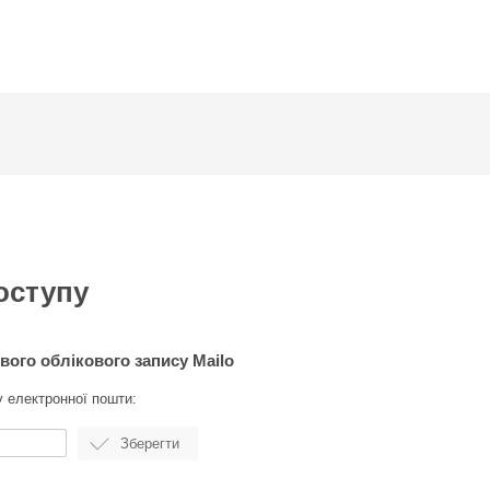
оступу
вого облікового запису Mailo
у електронної пошти: