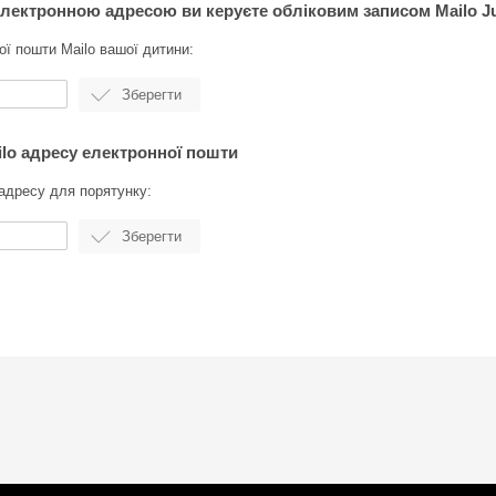
 електронною адресою ви керуєте обліковим записом Mailo J
ої пошти Mailo вашої дитини:
ilo адресу електронної пошти
адресу для порятунку: