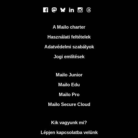
Közösségi hálózatok
Facebook
Mastodon
Bluesky
LinkedIn
Instagram
Threads
Hasznos Linkek
A Mailo charter
Használati feltételek
Adatvédelmi szabályok
Jogi említések
Fedezze fel Mailo
Mailo Junior
Mailo Edu
Mailo Pro
Mailo Secure Cloud
További információ: Mailo
Kik vagyunk mi?
Lépjen kapcsolatba velünk