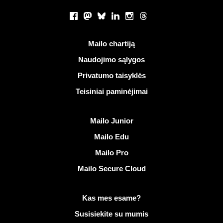
Socialiniai tinklai
Facebook
Mastodon
Bluesky
LinkedIn
Instagram
Threads
Naudingos nuorodos
Mailo chartiją
Naudojimo sąlygos
Privatumo taisyklės
Teisiniai paminėjimai
Atrasti Mailo
Mailo Junior
Mailo Edu
Mailo Pro
Mailo Secure Cloud
Daugiau informacijos apie Mailo
Kas mes esame?
Susisiekite su mumis