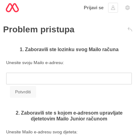
Prijavi se
Prijaviti se
Izbor
Problem pristupa
Leđ
1. Zaboravili ste lozinku svog Mailo računa
Unesite svoju Mailo e-adresu:
2. Zaboravili ste s kojom e-adresom upravljate
djetetovim Mailo Junior računom
Unesite Mailo e-adresu svog djeteta: