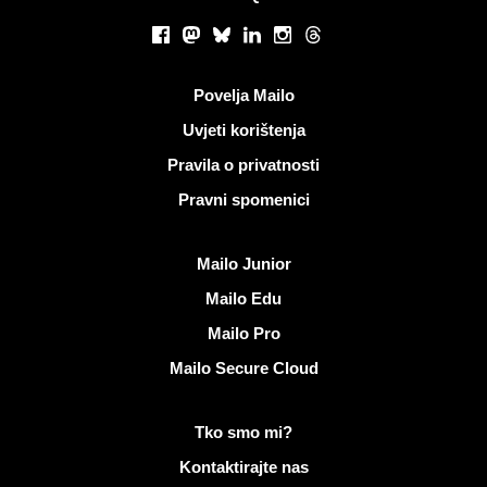
Društvene mreže
Facebook
Mastodon
Bluesky
LinkedIn
Instagram
Threads
Korisni linkovi
Povelja Mailo
Uvjeti korištenja
Pravila o privatnosti
Pravni spomenici
Otkrijte Mailo
Mailo Junior
Mailo Edu
Mailo Pro
Mailo Secure Cloud
Više informacija na Mailo
Tko smo mi?
Kontaktirajte nas