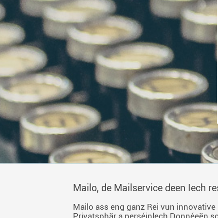
Mailo, de Mailservice deen Iech re
Mailo ass eng ganz Rei vun innovative S
Privatsphär a perséinlech Donnéeën sc