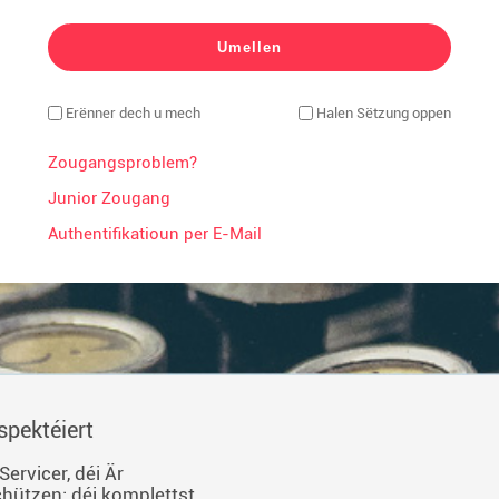
Erënner dech u mech
Halen Sëtzung oppen
Zougangsproblem?
Junior Zougang
Authentifikatioun per E-Mail
spektéiert
ervicer, déi Är
hützen: déi komplettst